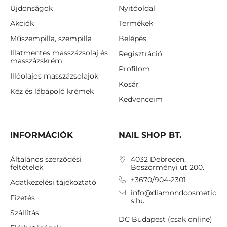
Újdonságok
Nyitóoldal
Akciók
Termékek
Műszempilla, szempilla
Belépés
Illatmentes masszázsolaj és
Regisztráció
masszázskrém
Profilom
Illóolajos masszázsolajok
Kosár
Kéz és lábápoló krémek
Kedvenceim
INFORMÁCIÓK
NAIL SHOP BT.
Általános szerződési
4032 Debrecen,
feltételek
Böszörményi út 200.
+3670/904-2301
Adatkezelési tájékoztató
info@diamondcosmetic
Fizetés
s.hu
Szállítás
DC Budapest (csak online)