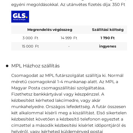
egyéni megoldásokkal. Az utánvétes fizetés díja: 350 Ft
Megrendelés végösszeg
Szállítási költség
3 000
Ft
14 999
Ft
1 790 Ft
15 000
Ft
-
ingyenes
MPL Házhoz szállítás
Csomagodat az MPL futárszolgálat szállítja ki. Normál
méretű csomagoknál 1-4 munkanap alatt. Az MPL a
Magyar Posta csomagszállítási szolgáltatása.
Fizethetsz bankkártyával vagy készpénzzel. A
kézbesítést kérheted lakcímedre, vagy akár
munkahelyedre. Országos lefedettség. A futár összesen
két alkalommal kísérli meg a kiszállítást. Első sikertelen
kézbesítést követően a kézbesítő telefonon egyeztet a
címzettel a második kézbesítési kísérlet időpontjáról és
helyéről, vagy kérheted küldeményed postai