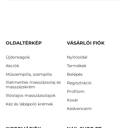
OLDALTÉRKÉP
VÁSÁRLÓI FIÓK
Újdonságok
Nyitóoldal
Akciók
Termékek
Műszempilla, szempilla
Belépés
Illatmentes masszázsolaj és
Regisztráció
masszázskrém
Profilom
Illóolajos masszázsolajok
Kosár
Kéz és lábápoló krémek
Kedvenceim