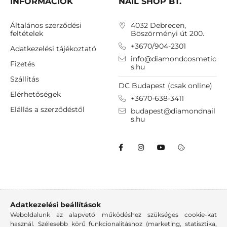
INFORMÁCIÓK
NAIL SHOP BT.
Általános szerződési
4032 Debrecen,
feltételek
Böszörményi út 200.
+3670/904-2301
Adatkezelési tájékoztató
info@diamondcosmetic
Fizetés
s.hu
Szállítás
DC Budapest (csak online)
Elérhetőségek
+3670-638-3411
Elállás a szerződéstől
budapest@diamondnail
s.hu
Adatkezelési beállítások
Weboldalunk az alapvető működéshez szükséges cookie-kat
használ. Szélesebb körű funkcionalitáshoz (marketing, statisztika,