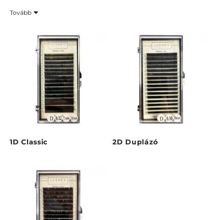
nemcsak látványos, hanem kényelmes is. Fontos
Tovább
számunkra, hogy a pilláink ne nehezítsék el a saját
szempillákat, ezért különösen nagy figyelmet fordítunk a
súly, a puhaság és a rugalmasság egyensúlyára. A
különböző hosszúságú, vastagságú és íveltségű opciók
között mindenki megtalálhatja a stílusához és
technikájához legjobban illőt.
1D Classic
2D Duplázó