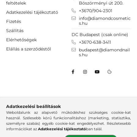
feltételek
Böszörményi út 200.
+3670/904-2301
Adatkezelési tájékoztató
info@diamondcosmetic
Fizetés
s.hu
Szállítás
DC Budapest (csak online)
Elérhetőségek
+3670-638-3411
Elállás a szerződéstől
budapest@diamondnail
s.hu
Adatkezelési beállítások
Weboldalunk az alapvető működéshez szükséges cookie-kat
használ. Szélesebb körű funkcionalitáshoz (marketing, statisztika,
személyre szabás) egyéb cookie-kat engedélyezhet. Részletesebb
információkat az
Adatkezelési tájékoztató
ban talál.