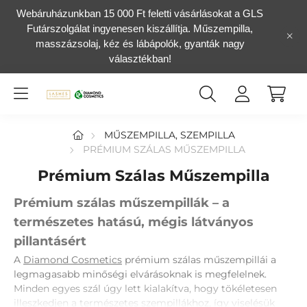
Webáruházunkban 15 000 Ft feletti vásárlásokat a GLS
Futárszolgálat ingyenesen kiszállítja. Műszempilla,
masszázsolaj, kéz és lábápolók, gyanták nagy
választékban!
MŰSZEMPILLA, SZEMPILLA
PRÉMIUM SZÁLAS MŰSZEMPILLA
Prémium Szálas Műszempilla
Prémium szálas műszempillák – a
természetes hatású, mégis látványos
pillantásért
A
Diamond Cosmetics
prémium szálas műszempillái a
legmagasabb minőségi elvárásoknak is megfelelnek.
Minden egyes szál úgy lett kialakítva, hogy tökéletesen
illeszkedjen a természetes szempillákhoz, így viselésük