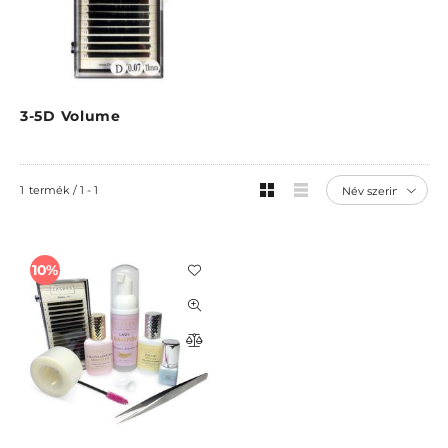
3-5D Volume
1
termék
1
1
10