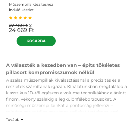
Műszempilla készítéshez
induló készlet
27 410
Ft
24 669
Ft
A választék a kezedben van – építs tökéletes
pillasort kompromisszumok nélkül
A szálas műszempillák kiválasztásánál a precizitás és a
részletek számítanak igazán. Kínálatunkban megtalálod a
klasszikus 1D-től egészen a volume technikákhoz ajánlott
finom, vékony szálakig a legkülönfélébb típusokat. A
minőségi műszempilláinkat a pontosság jellemzi –
minden egyes tálca egységes szálakat tartalmaz, ami
gyorsabb és könnyebb munkavégzést biztosít. Tökéletes
Tovább
választás szalonmunkához és professzionális
felhasználásra, ha fontos számodra az egyenletes tapadás,