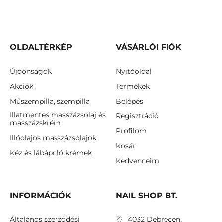
a kifogástalan forma és a tartós végeredmény. Próbáld ki,
miért választják annyian a Diamond Cosmetics pilláit nap
mint nap!
OLDALTÉRKÉP
VÁSÁRLÓI FIÓK
Újdonságok
Nyitóoldal
Akciók
Termékek
Műszempilla, szempilla
Belépés
Illatmentes masszázsolaj és
Regisztráció
masszázskrém
Profilom
Illóolajos masszázsolajok
Kosár
Kéz és lábápoló krémek
Kedvenceim
INFORMÁCIÓK
NAIL SHOP BT.
Általános szerződési
4032 Debrecen,