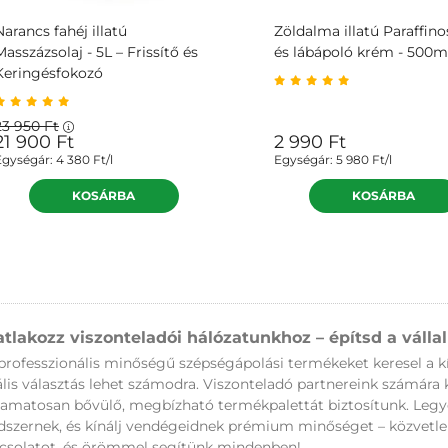
Narancs fahéj illatú
Zöldalma illatú Paraffino
Masszázsolaj - 5L – Frissítő és
és lábápoló krém - 500m
Keringésfokozó
23 950
Ft
21 900
Ft
2 990
Ft
Egységár:
4 380
Ft/l
Egységár:
5 980
Ft/l
atlakozz viszonteladói hálózatunkhoz – építsd a váll
professzionális minőségű szépségápolási termékeket keresel a 
ális választás lehet számodra. Viszonteladó partnereink számára 
yamatosan bővülő, megbízható termékpalettát biztosítunk. Legyél
dszernek, és kínálj vendégeidnek prémium minőséget – közvetlen
csolatot, és örömmel segítünk mindenben!