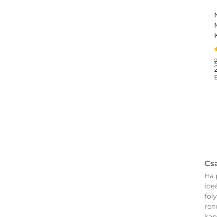
Cs
Ha 
ide
fol
ren
kap