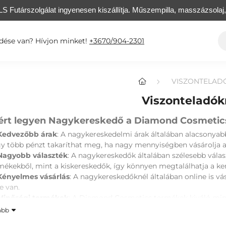
S Futárszolgálat ingyenesen kiszállítja. Műszempilla, masszázsolaj
dése van? Hívjon minket!
+3670/904-2301
VISZONTELAD
Viszonteladó
ért legyen Nagykereskedő a Diamond Cosmetic
Kedvezőbb árak
: A nagykereskedelmi árak általában alacsonyabba
y több pénzt takaríthat meg, ha nagy mennyiségben vásárolja
Nagyobb választék
: A nagykereskedők általában szélesebb vál
mékekből, mint a kiskereskedők, így könnyen megtalálhatja a ke
Kényelmes vásárlás
: A nagykereskedőknél általában online is v
e van.
Minőségi termékek
: A Diamond Cosmetics termékek kiváló minő
mond Cosmetics termékeket forgalmaznak.
ább
Szakszerű segítség
: A nagykereskedők szakértő munkatársai se