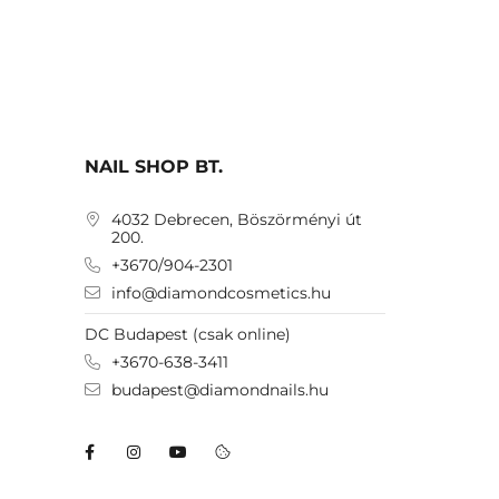
NAIL SHOP BT.
4032 Debrecen, Böszörményi út
200.
+3670/904-2301
info@diamondcosmetics.hu
DC Budapest (csak online)
+3670-638-3411
budapest@diamondnails.hu