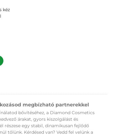
s kéz
l
alkozásod megbízható partnerekkel
kínálatod bővítéséhez, a Diamond Cosmetics
kedvező árakat, gyors kiszolgálást és
 részese egy stabil, dinamikusan fejlődő
ül tőlünk. Kérdésed van? Vedd fel velünk a