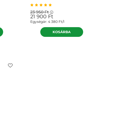
23 950
Ft
21 900
Ft
Egységár:
4 380
Ft/l