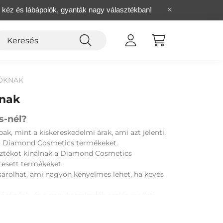
, kéz és lábápolók, gyanták nagy választékban!
ÓKNAK
knak
s-nél?
k, mint a kiskereskedelmi árak, ami azt jelenti,
 a Diamond Cosmetics termékeket.
asztékot kínálnak a Diamond Cosmetics
resett termékeket.
ásárolhat, ami nagyon kényelmes lehet, ha kevés
ségűek, és a nagykereskedők csakis eredeti
gíthetnek Önnek kiválasztani a megfelelő