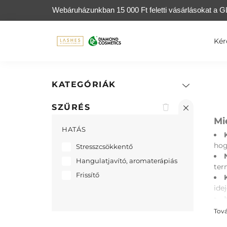
Webáruházunkban 15 000 Ft feletti vásárlásokat a GL
Kér
KATEGÓRIÁK
SZŰRÉS
Mi
HATÁS
hog
Stresszcsökkentő
Hangulatjavító, aromaterápiás
ter
Frissítő
idej
Dia
Tov