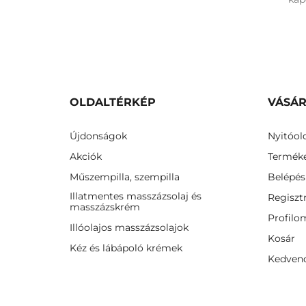
OLDALTÉRKÉP
VÁSÁR
Újdonságok
Nyitóol
Akciók
Termék
Műszempilla, szempilla
Belépés
Illatmentes masszázsolaj és
Regiszt
masszázskrém
Profilo
Illóolajos masszázsolajok
Kosár
Kéz és lábápoló krémek
Kedven