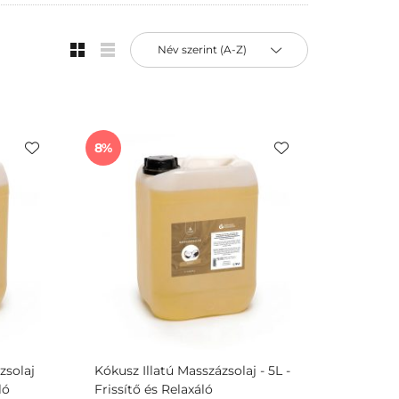
re.
 Cosmetics
termékek esetében is nagyon
árlás, minőségi termékek és szakértő segítség vár
8
zsolaj
Kókusz Illatú Masszázsolaj - 5L -
ló
Frissítő és Relaxáló