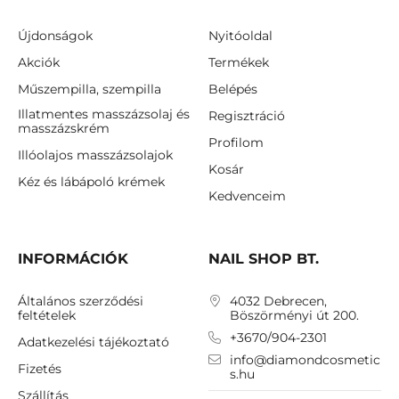
Újdonságok
Nyitóoldal
Akciók
Termékek
Műszempilla, szempilla
Belépés
Illatmentes masszázsolaj és
Regisztráció
masszázskrém
Profilom
Illóolajos masszázsolajok
Kosár
Kéz és lábápoló krémek
Kedvenceim
INFORMÁCIÓK
NAIL SHOP BT.
Általános szerződési
4032 Debrecen,
feltételek
Böszörményi út 200.
+3670/904-2301
Adatkezelési tájékoztató
info@diamondcosmetic
Fizetés
s.hu
Szállítás