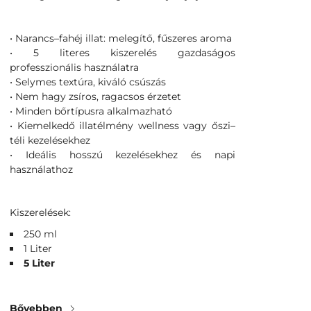
• Narancs–fahéj illat: melegítő, fűszeres aroma
• 5 literes kiszerelés gazdaságos
professzionális használatra
• Selymes textúra, kiváló csúszás
• Nem hagy zsíros, ragacsos érzetet
• Minden bőrtípusra alkalmazható
• Kiemelkedő illatélmény wellness vagy őszi–
téli kezelésekhez
• Ideális hosszú kezelésekhez és napi
használathoz
Kiszerelések:
250 ml
1 Liter
5 Liter
Bővebben