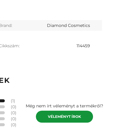
Brand:
Diamond Cosmetics
Cikkszám:
114459
EK
(1)
Még nem írt véleményt a termékről?
(0)
(0)
VÉLEMÉNYT ÍROK
(0)
(0)