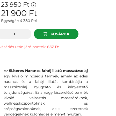
23 950
Ft
21 900
Ft
Egységár:
4 380
Ft/l
KOSÁRBA
vásárlás után járó pontok:
657 Ft
Az
5Literes Narancs-fahéj illatú masszázsolaj
egy kiváló minőségű termék, amely az édes
narancs és a fahéj illatát kombinálja a
masszázsolaj nyugtató és kényeztető
tulajdonságaival. Ez a nagy kiszerelésű termék
kiváló választás masszőröknek,
wellnessközpontoknak és
szépségszalonoknak, akik szeretnék
vendégeiknek különleges élményt nyújtani.