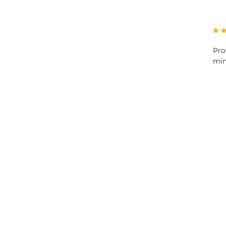
Pro
min