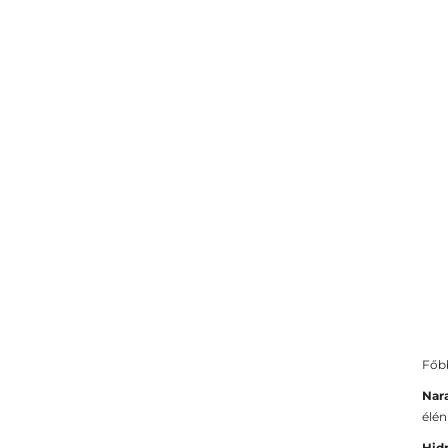
Főbb
Nara
élén
Hid