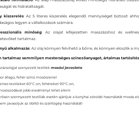
ságát és hidratáltságát.
y kiszerelés
: Az 5 literes kiszerelés elegendő mennyiséget biztosít ah
aságos legyen a vállalkozások számára.
fesszionális minőség
: Az olajat kifejezetten masszázshoz és wellnes
etevőket tartalmaz.
nyű alkalmazás
: Az olaj könnyen felvihető a bőrre, és könnyen eloszlik a m
 tartalmaz semmilyen mesterséges színezőanyagot, ártalmas tartósítós
zázsolajjal szenyezett textilek
mosási javaslata
:
or állagú, fehér színű mosószerrel
zínes textileket 60°C-on, fehéreket 90°C-on,
osószódával jobb eredményt lehet elérni
rősen szennyezett textíliák esetén ajánljuk a konyhai zsíroldó használatát mosás el
em javasoljuk az öblítő és szárítógép használatát!