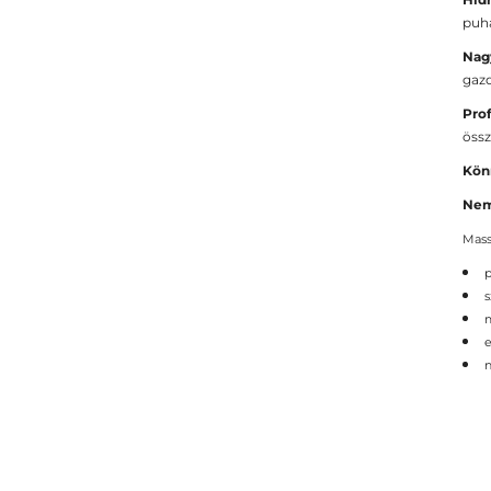
puha
Nag
gazd
Pro
össz
Kön
Nem
Mass
p
s
m
e
n