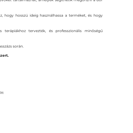
hoz, hogy hosszú ideig használhassa a terméket, és hogy
s terápiákhoz tervezték, és professzionális minőségű
asszázs során.
zert.
őtt