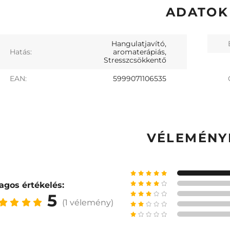
ADATOK
Hangulatjavító,
Hatás:
aromaterápiás,
Stresszcsökkentő
EAN:
5999071106535
VÉLEMÉNY
agos értékelés:
5
(1 vélemény)