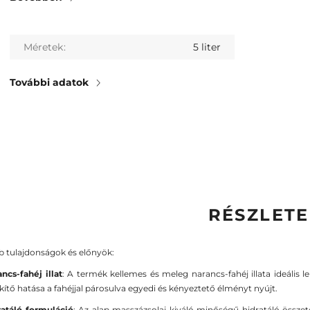
Méretek
5 liter
További adatok
RÉSZLET
 tulajdonságok és előnyök:
ncs-fahéj illat
: A termék kellemes és meleg narancs-fahéj illata ideális l
kítő hatása a fahéjjal párosulva egyedi és kényeztető élményt nyújt.
ratáló formuláció
: Az alap masszázsolaj kiváló minőségű hidratáló össze