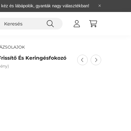
, kéz és lábápolók, gyanták nagy választékban!
ZÁZSOLAJOK
 Frissítő És Keringésfokozó
mény)