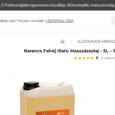
S Futárszolgálat ingyenesen kiszállítja. Műszempilla, masszázsolaj
dése van? Hívjon minket!
+3670/904-2301
ILLÓOLAJOS MASS
Narancs Fahéj Illatú Masszázsolaj - 5L –
5
(1 véle