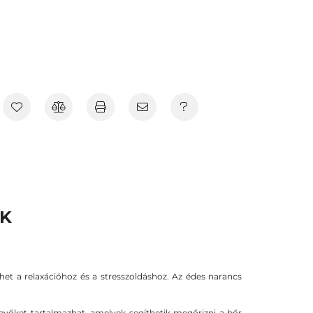
EK
ehet a relaxációhoz és a stresszoldáshoz. Az édes narancs
tevőket tartalmazhat, amelyek segíthetik megőrizni a bőr