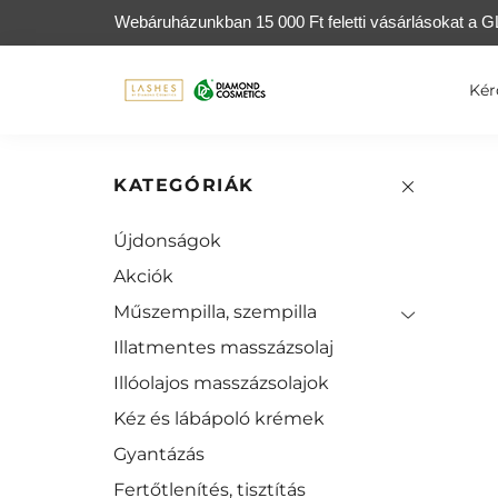
Webáruházunkban 15 000 Ft feletti vásárlásokat a GL
Kér
KATEGÓRIÁK
Újdonságok
Akciók
Műszempilla, szempilla
Illatmentes masszázsolaj
Illóolajos masszázsolajok
Kéz és lábápoló krémek
Gyantázás
Fertőtlenítés, tisztítás