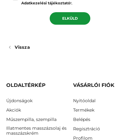
Adatkezelési tájékoztató
t.
ELKÜLD
Vissza
OLDALTÉRKÉP
VÁSÁRLÓI FIÓK
Újdonságok
Nyitóoldal
Akciók
Termékek
Műszempilla, szempilla
Belépés
Illatmentes masszázsolaj és
Regisztráció
masszázskrém
Profilom