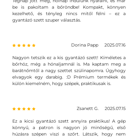
Tegnap jött meg, holnap indulunk nyaralni, és már
be is pakoltam a bőröndbe! Kompakt, könnyen
kezelhető, és tényleg nincs mitől félni – ez a
gyantázó szett szuper választás.
Dorina Papp
2025.07.16
Nagyon tetszik ez a kis gyantázó szett! Kíméletes a
bőrhöz, még a hónaljamnál is. Ma kaptam meg a
barátnőmtől a nagy szettet szülinapomra. Úgyhogy
elvagyok egy darabig. :D Prémium termékek és
külön kiemelném, hogy szépek, praktikusak is.
Zsanett G.
2025.07.15
Ez a kicsi gyantázó szett annyira praktikus! A gép
könnyű, a patron is nagyon jó minőségű, első
húzásra szépen viszi a szőrt. Látszik, hogy nem