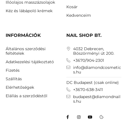
Illóolajos masszázsolajok
Kosár
Kéz és lábápoló krémek
Kedvenceim
INFORMÁCIÓK
NAIL SHOP BT.
Általános szerződési
4032 Debrecen,
feltételek
Böszörményi út 200.
+3670/904-2301
Adatkezelési tájékoztató
info@diamondcosmetic
Fizetés
s.hu
Szállítás
DC Budapest (csak online)
Elérhetőségek
+3670-638-3411
Elállás a szerződéstől
budapest@diamondnail
s.hu