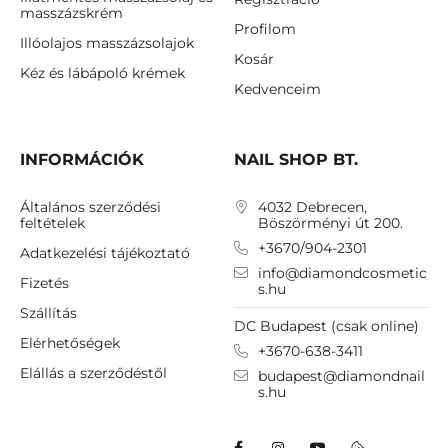
masszázskrém
Profilom
Illóolajos masszázsolajok
Kosár
Kéz és lábápoló krémek
Kedvenceim
INFORMÁCIÓK
NAIL SHOP BT.
Általános szerződési
4032 Debrecen,
feltételek
Böszörményi út 200.
+3670/904-2301
Adatkezelési tájékoztató
info@diamondcosmetic
Fizetés
s.hu
Szállítás
DC Budapest (csak online)
Elérhetőségek
+3670-638-3411
Elállás a szerződéstől
budapest@diamondnail
s.hu