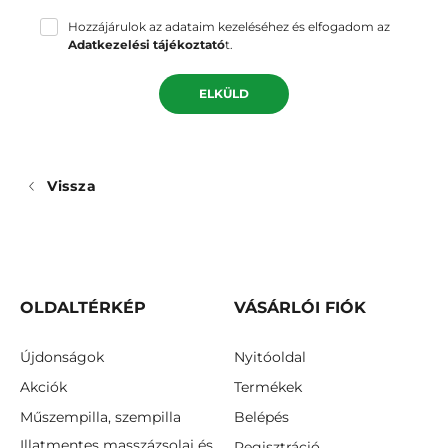
Hozzájárulok az adataim kezeléséhez és elfogadom az
Adatkezelési tájékoztató
t.
ELKÜLD
Vissza
OLDALTÉRKÉP
VÁSÁRLÓI FIÓK
Újdonságok
Nyitóoldal
Akciók
Termékek
Műszempilla, szempilla
Belépés
Illatmentes masszázsolaj és
Regisztráció