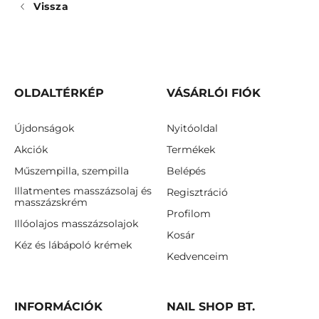
Vissza
OLDALTÉRKÉP
VÁSÁRLÓI FIÓK
Újdonságok
Nyitóoldal
Akciók
Termékek
Műszempilla, szempilla
Belépés
Illatmentes masszázsolaj és
Regisztráció
masszázskrém
Profilom
Illóolajos masszázsolajok
Kosár
Kéz és lábápoló krémek
Kedvenceim
INFORMÁCIÓK
NAIL SHOP BT.