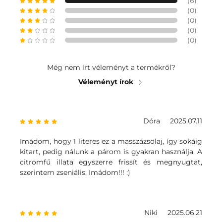
(6)
(0)
(0)
(0)
(0)
Még nem írt véleményt a termékről?
Véleményt írok
Dóra
2025.07.11
Imádom, hogy 1 literes ez a masszázsolaj, így sokáig
kitart, pedig nálunk a párom is gyakran használja. A
citromfű illata egyszerre frissít és megnyugtat,
szerintem zseniális. Imádom!!! :)
Niki
2025.06.21