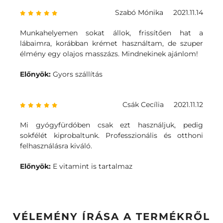
Szabó Mónika
2021.11.14
Munkahelyemen sokat állok, frissítően hat a
lábaimra, korábban krémet használtam, de szuper
élmény egy olajos masszázs. Mindnekinek ajánlom!
Előnyök:
Gyors szállítás
Csák Cecília
2021.11.12
Mi gyógyfürdóben csak ezt használjuk, pedig
sokfélét kiprobaltunk. Professzionális és otthoni
felhasználásra kiváló.
Előnyök:
E vitamint is tartalmaz
VÉLEMÉNY ÍRÁSA A TERMÉKRŐL