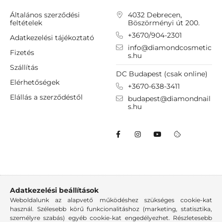
Általános szerződési
4032 Debrecen,
feltételek
Böszörményi út 200.
+3670/904-2301
Adatkezelési tájékoztató
info@diamondcosmetic
Fizetés
s.hu
Szállítás
DC Budapest (csak online)
Elérhetőségek
+3670-638-3411
Elállás a szerződéstől
budapest@diamondnail
s.hu
Adatkezelési beállítások
Weboldalunk az alapvető működéshez szükséges cookie-kat
használ. Szélesebb körű funkcionalitáshoz (marketing, statisztika,
személyre szabás) egyéb cookie-kat engedélyezhet. Részletesebb