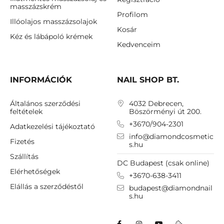
masszázskrém
Profilom
Illóolajos masszázsolajok
Kosár
Kéz és lábápoló krémek
Kedvenceim
INFORMÁCIÓK
NAIL SHOP BT.
Általános szerződési
4032 Debrecen,
feltételek
Böszörményi út 200.
+3670/904-2301
Adatkezelési tájékoztató
info@diamondcosmetic
Fizetés
s.hu
Szállítás
DC Budapest (csak online)
Elérhetőségek
+3670-638-3411
Elállás a szerződéstől
budapest@diamondnail
s.hu