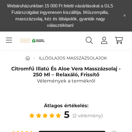
Webáruházunkban 15 000 Ft feletti vásárlásokat a GLS
Futárszolgálat ingyenesen kiszállítja. Műszempilla,
masszázsolaj, kéz és lábápolók, gyanták nagy
választékban!
ILLÓOLAJOS MASSZÁZSOLAJOK
Citromfű Illatú És Aloe Vera Masszázsolaj -
250 Ml – Relaxáló, Frissítő
Vélemények a termékről
Átlagos értékelés:
5
(2 vélemény)