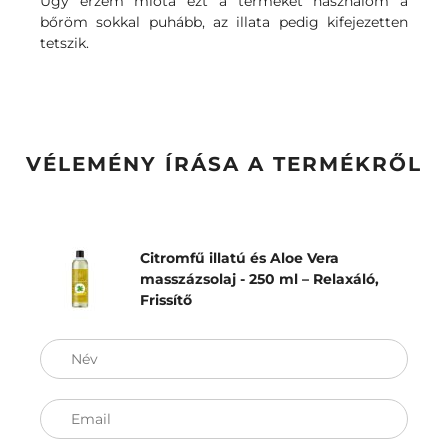
Úgy érzem mióta ezt a terméket használom a
bőröm sokkal puhább, az illata pedig kifejezetten
tetszik.
VÉLEMÉNY ÍRÁSA A TERMÉKRŐL
Citromfű illatú és Aloe Vera
masszázsolaj - 250 ml – Relaxáló,
Frissítő
Név
Email