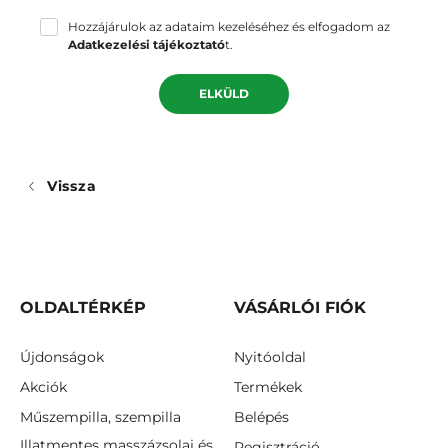
Hozzájárulok az adataim kezeléséhez és elfogadom az
Adatkezelési tájékoztató
t.
ELKÜLD
Vissza
OLDALTÉRKÉP
VÁSÁRLÓI FIÓK
Újdonságok
Nyitóoldal
Akciók
Termékek
Műszempilla, szempilla
Belépés
Illatmentes masszázsolaj és
Regisztráció