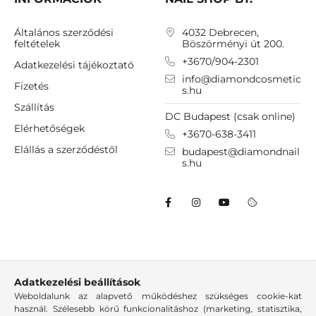
Általános szerződési
4032 Debrecen,
feltételek
Böszörményi út 200.
+3670/904-2301
Adatkezelési tájékoztató
info@diamondcosmetic
Fizetés
s.hu
Szállítás
DC Budapest (csak online)
Elérhetőségek
+3670-638-3411
Elállás a szerződéstől
budapest@diamondnail
s.hu
Adatkezelési beállítások
Weboldalunk az alapvető működéshez szükséges cookie-kat
használ. Szélesebb körű funkcionalitáshoz (marketing, statisztika,