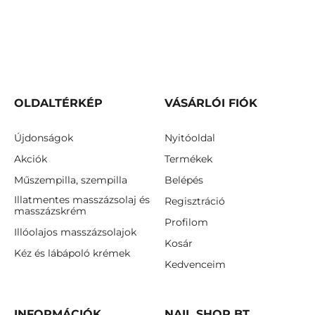
OLDALTÉRKÉP
VÁSÁRLÓI FIÓK
Újdonságok
Nyitóoldal
Akciók
Termékek
Műszempilla, szempilla
Belépés
Illatmentes masszázsolaj és
Regisztráció
masszázskrém
Profilom
Illóolajos masszázsolajok
Kosár
Kéz és lábápoló krémek
Kedvenceim
INFORMÁCIÓK
NAIL SHOP BT.