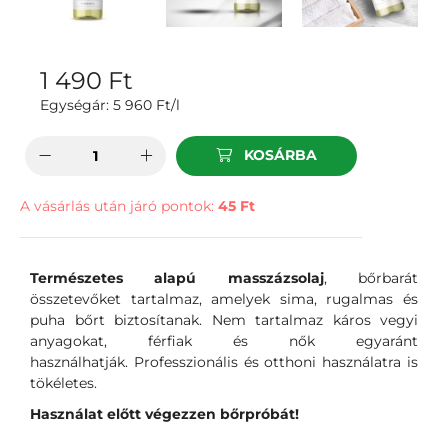
1 490
Ft
Egységár:
5 960
Ft/l
KOSÁRBA
A vásárlás után járó pontok:
45 Ft
Természetes alapú masszázsolaj
, b
őrbarát
összetevőket tartalmaz, amelyek sima, rugalmas és
puha bőrt biztosítanak. Nem tartalmaz káros vegyi
anyagokat, férfiak és nők egyaránt
használhatják.
Professzionális és otthoni használatra is
tökéletes.
Használat előtt végezzen bőrpróbát!