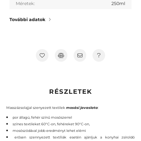
Méretek
250ml
További adatok
RÉSZLETEK
Masszázsolajjal szenyezett textilek
mosási javaslata
:
por állagú, fehér színű mosószerrel
színes textileket 60°C-on, fehéreket 90°C-on,
mosószódával jobb eredményt lehet elérni
erősen szennyezett textíliák esetén ajánljuk a konyhai zsíroldó