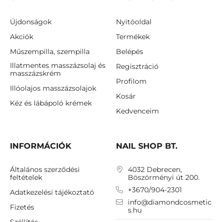
Újdonságok
Nyitóoldal
Akciók
Termékek
Műszempilla, szempilla
Belépés
Illatmentes masszázsolaj és
Regisztráció
masszázskrém
Profilom
Illóolajos masszázsolajok
Kosár
Kéz és lábápoló krémek
Kedvenceim
INFORMÁCIÓK
NAIL SHOP BT.
Általános szerződési
4032 Debrecen,
feltételek
Böszörményi út 200.
+3670/904-2301
Adatkezelési tájékoztató
info@diamondcosmetic
Fizetés
s.hu
Szállítás