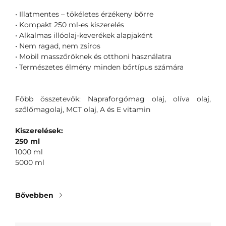
• Illatmentes – tökéletes érzékeny bőrre
• Kompakt 250 ml-es kiszerelés
• Alkalmas illóolaj-keverékek alapjaként
• Nem ragad, nem zsíros
• Mobil masszőröknek és otthoni használatra
• Természetes élmény minden bőrtípus számára
Főbb összetevők: Napraforgómag olaj, olíva olaj,
szőlőmagolaj, MCT olaj, A és E vitamin
Kiszerelések:
250 ml
1000 ml
5000 ml
Bővebben